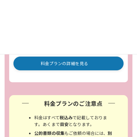
ト、申請前に修正した方がよい箇所などを整理してお伝
えします。
合計費用の目安：38,500円
料金に関するご質問やご不安も含めてお気軽にご相談く
ださい。
料金プランの詳細を見る
料金プランのご注意点
料金はすべて
税込み
で記載しておりま
す。あくまで
目安
となります。
公的書類の収集
もご依頼の場合には、
別