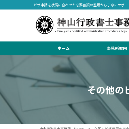
コ
ナ
ビザ申請を状況に合わせた必要書類の整理から丁寧にサポー
ン
ビ
テ
ゲ
ン
ー
ツ
シ
へ
ョ
ス
ン
ホーム
事務所案内
キ
に
ッ
移
プ
動
その他の
神山行政書士事務所 - Home -
外国人ビザ申請の総