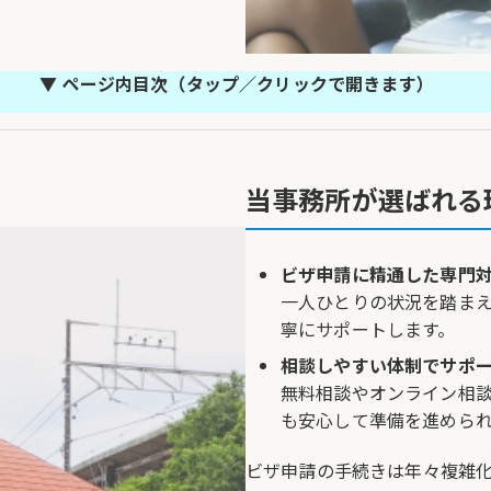
▼ ページ内目次
（タップ／クリックで開きます）
当事務所が選ばれる
介と料金の目安
お客様の声
よくある質
ビザ申請に精通した専門
一人ひとりの状況を踏ま
寧にサポートします。
相談しやすい体制でサポ
無料相談やオンライン相
も安心して準備を進めら
ビザ申請の手続きは年々複雑