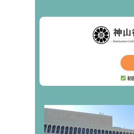
コ
ナ
ン
ビ
テ
ゲ
ン
ー
ツ
シ
へ
ョ
ス
ン
キ
に
ッ
移
プ
動
初