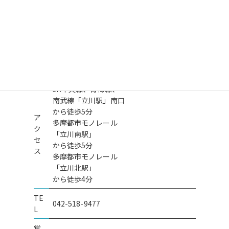
- 在留資格・ビザ申請サポート -
〒190-0023
住
東京都立川市柴崎町
所
2丁目5番3号
SOHOプラザ立川3F
JR中央線、青梅線、
料金の詳細はこちら
南武線「立川駅」南口
から徒歩5分
ア
多摩都市モノレール
ク
「立川南駅」
セ
から徒歩5分
ス
多摩都市モノレール
「立川北駅」
から徒歩4分
西多摩郡 女性
T様からの声
TE
042-518-9477
L
配偶者ビザ
営