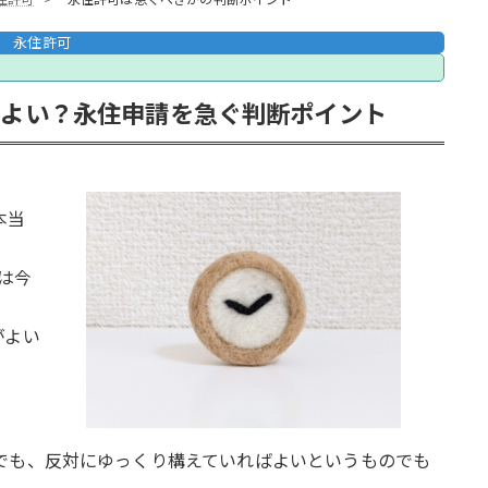
永住許可
てよい？永住申請を急ぐ判断ポイント
本当
は今
がよい
。
でも、反対にゆっくり構えていればよいというものでも