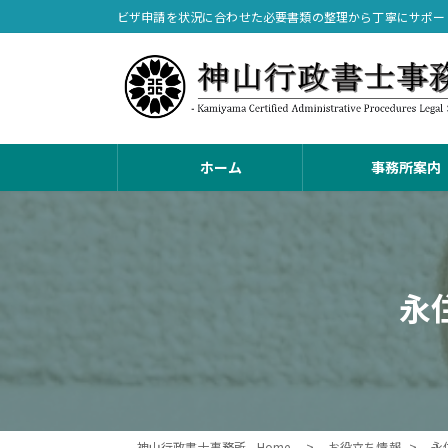
コ
ナ
ビザ申請を状況に合わせた必要書類の整理から丁寧にサポー
ン
ビ
テ
ゲ
ン
ー
ツ
シ
へ
ョ
ス
ン
ホーム
事務所案内
キ
に
ッ
移
プ
動
永
神山行政書士事務所 - Home -
お役立ち情報
永