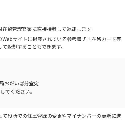
国在留管理官署に直接持参して返却します。
のWebサイトに掲載されている参考書式「在留カード等
して返却することもできます。
理局おだいば分室宛
記してください。
して役所での住民登録の変更やマイナンバーの更新に進