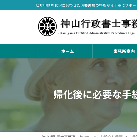
コ
ナ
ビザ申請を状況に合わせた必要書類の整理から丁寧にサポー
ン
ビ
テ
ゲ
ン
ー
ツ
シ
へ
ョ
ス
ン
ホーム
事務所案内
キ
に
ッ
移
プ
動
帰化後に必要な手
神山行政書士事務所 - Home -
お役立ち情報
帰