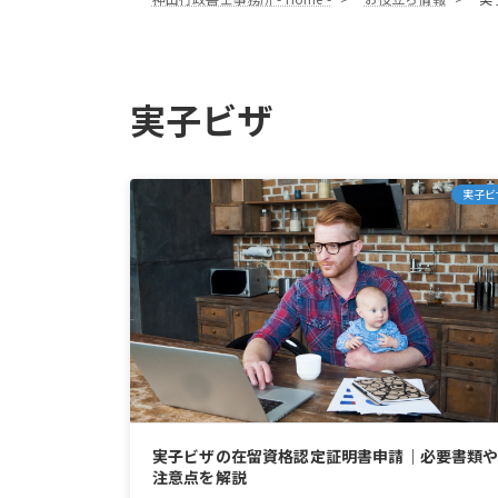
実子ビザ
実子ビ
実子ビザの在留資格認定証明書申請｜必要書類
注意点を解説