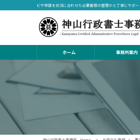
コ
ナ
ビザ申請を状況に合わせた必要書類の整理から丁寧にサポー
ン
ビ
テ
ゲ
ン
ー
ツ
シ
へ
ョ
ス
ン
ホーム
事務所案内
キ
に
ッ
移
プ
動
神山行政書士事務所 - Home -
お役立ち情報
実