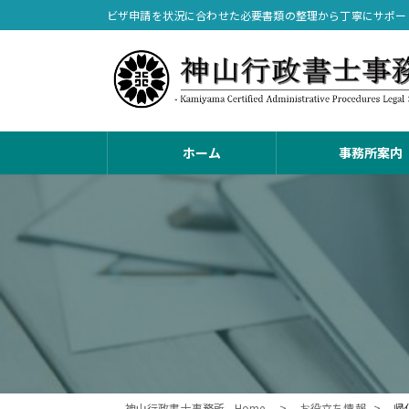
コ
ナ
ビザ申請を状況に合わせた必要書類の整理から丁寧にサポー
ン
ビ
テ
ゲ
ン
ー
ツ
シ
へ
ョ
ス
ン
ホーム
事務所案内
キ
に
ッ
移
プ
動
神山行政書士事務所 - Home -
お役立ち情報
帰