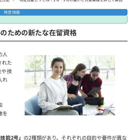
特定技能
消のための新たな在留資格
の人
された
性や技
入れ
知
働を
技能2号」
の2種類があり、それぞれの目的や要件が異な