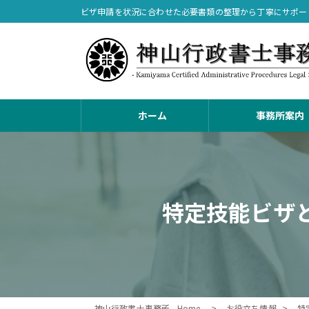
コ
ナ
ビザ申請を状況に合わせた必要書類の整理から丁寧にサポー
ン
ビ
テ
ゲ
ン
ー
ツ
シ
へ
ョ
ス
ン
ホーム
事務所案内
キ
に
ッ
移
プ
動
特定技能ビザ
神山行政書士事務所 - Home -
お役立ち情報
特