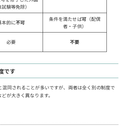
は試験等免除）
条件を満たせば
可
（配偶
基本的に
不可
者・子供）
必要
不要
度です
と混同されることが多いですが、両者は全く別の制度で
などが大きく異なります。