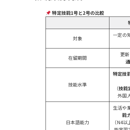
特定技能1号と2号の比較
一定の
対象
更新
在留期間
特定技
技能水準
（
技能
外国
生活や
能
日本語能力
（N4以
能実習