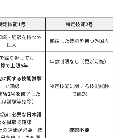
特定技能1号
特定技能2号
知識・経験を持つ外
熟練した技能を持つ外国人
国人
を繰り返しても
年数制限なし（更新可能）
通算で上限5年
能に関する技能試験
で確認
特定技能に関する技能試験
実習2号を修了
した
で確認
人は試験等免除）
業務に必要な
日本語
力を試験で確認
上の評価が必要。技
確認不要
2号を修了した外国