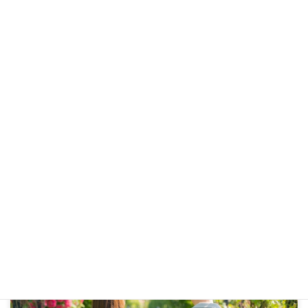
配偶者ビザ申請で課税証明書がまだ出ない時期の進め方と注
意点
配偶者ビザ申請で課税証明書がまだ出ない時期に、どう進めるべきか
迷う方へ。配偶者ビザでは住民税の課税・納税証明書が基本ですが、
提出できない場合の考え方や、預貯金通帳、源泉徴収票、給与明細な
どの補い方も重要です。待つべき時期と進め方の注意点を分かりやす
く解説します。
詳細を見る
配偶者ビザ