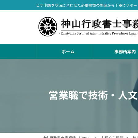
コ
ナ
ビザ申請を状況に合わせた必要書類の整理から丁寧にサポー
ン
ビ
テ
ゲ
ン
ー
ツ
シ
へ
ョ
ス
ン
ホーム
事務所案内
キ
に
ッ
移
プ
動
営業職で技術・人文
神山行政書士事務所 - Home -
お役立ち情報
技