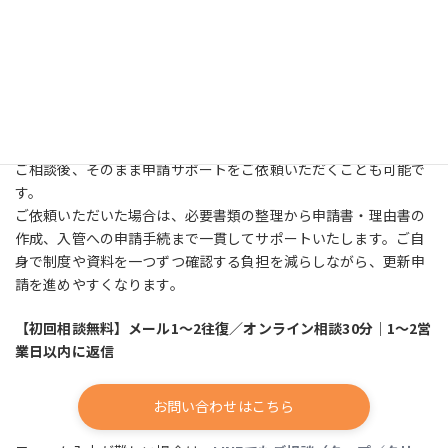
更新申請をスムーズに進めたい
このようなお悩みがある方は、下記のリンクからお問い合わせく
ださい。
現在の状況を確認したうえで、個別の事情に応じて申請の見通し
や手続の流れを丁寧にご案内します。
ご相談後、そのまま申請サポートをご依頼いただくことも可能で
す。
ご依頼いただいた場合は、必要書類の整理から申請書・理由書の
作成、入管への申請手続まで一貫してサポートいたします。ご自
身で制度や資料を一つずつ確認する負担を減らしながら、更新申
請を進めやすくなります。
【初回相談無料】メール1～2往復／オンライン相談30分｜1～2営
業日以内に返信
お問い合わせはこちら