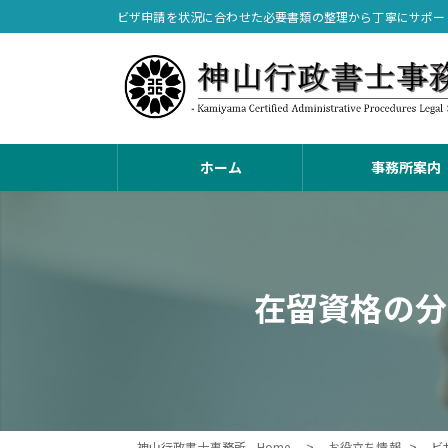
コ
ナ
ビザ申請を状況に合わせた必要書類の整理から丁寧にサポー
ン
ビ
テ
ゲ
ン
ー
ツ
シ
へ
ョ
ス
ン
ホーム
事務所案内
キ
に
ッ
移
プ
動
在留資格の分
神山行政書士事務所 - Home -
お役立ち情報
ビ